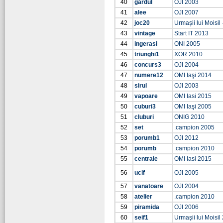
40
gardul
OJI 2003
41
alee
OJI 2007
42
joc20
Urmaşii lui Moisil 
43
vintage
Start IT 2013
44
ingerasi
ONI 2005
45
triunghi1
XOR 2010
46
concurs3
OJI 2004
47
numere12
OMI Iaşi 2014
48
sirul
OJI 2003
49
vapoare
OMI Iasi 2015
50
cuburi3
OMI Iaşi 2005
51
cluburi
ONIG 2010
52
set
.campion 2005
53
porumb1
OJI 2012
54
porumb
.campion 2010
55
centrale
OMI Iasi 2015
56
ucif
OJI 2005
57
vanatoare
OJI 2004
58
atelier
.campion 2010
59
piramida
OJI 2006
60
seif1
Urmaşii lui Moisil