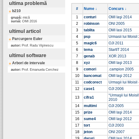
ultima problemă
#
Nume ↓
Concurs ↓
b210
1
conturi
OMI Iaşi 2014
grupă:
mică
sursă:
OMI 2016
2
robinson
ONI 2005
3
tablita
OMI Iasi 2015
ultimul articol
4
psp
Urmasii lui Moisil
Parcurgere Euler
5
magic6
OJI 2011
autor:
Prof. Radu Vişinescu
6
tema
StartIT 2014
ultimul software
7
genab
XOR 2013
8
xyz
OMI Iaşi 2013
Arbori de intervale
9
comori
.campion 2005
autor:
Prof. Emanuela Cerchez
10
bancomat
OMI Iaşi 2012
11
codcorect
Urmaşii lui Moisil 
12
case1
OJI 2006
“Urmaşii lui Moisi
13
cifra1
2010
14
multimi
OJI 2005
15
prize
OMI Iaşi 2014
16
sume4
OMI Iaşi 2012
17
tort
OJI 2003
18
jeton
ONI 2007
19
daruri
OMI Iaşi 2014