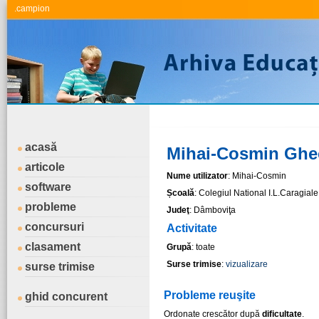
.campion
acasă
Mihai-Cosmin Ghe
articole
Nume utilizator
: Mihai-Cosmin
software
Școală
: Colegiul National I.L.Caragial
probleme
Judeţ
: Dâmboviţa
concursuri
Activitate
clasament
Grupă
: toate
Surse trimise
:
vizualizare
surse trimise
Probleme reuşite
ghid concurent
Ordonate crescător după
dificultate
.