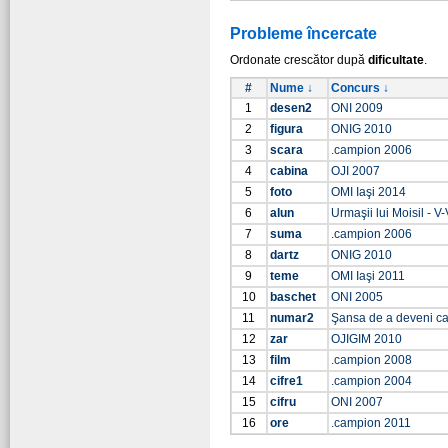
Probleme încercate
Ordonate crescător după
dificultate
.
#
Nume ↓
Concurs ↓
1
desen2
ONI 2009
2
figura
ONIG 2010
3
scara
.campion 2006
4
cabina
OJI 2007
5
foto
OMI Iaşi 2014
6
alun
Urmaşii lui Moisil - V-
7
suma
.campion 2006
8
dartz
ONIG 2010
9
teme
OMI Iaşi 2011
10
baschet
ONI 2005
11
numar2
Şansa de a deveni c
12
zar
OJIGIM 2010
13
film
.campion 2008
14
cifre1
.campion 2004
15
cifru
ONI 2007
16
ore
.campion 2011