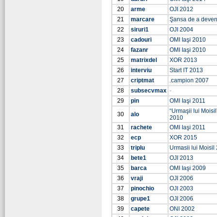
20
arme
OJI 2012
21
marcare
Şansa de a deven
22
siruri1
OJI 2004
23
cadouri
OMI Iaşi 2010
24
fazanr
OMI Iaşi 2010
25
matrixdel
XOR 2013
26
interviu
Start IT 2013
27
criptmat
.campion 2007
28
subsecvmax
-
29
pin
OMI Iaşi 2011
“Urmaşii lui Moisi
30
alo
2010
31
rachete
OMI Iaşi 2011
32
ecp
XOR 2015
33
triplu
Urmasii lui Moisil
34
bete1
OJI 2013
35
barca
OMI Iaşi 2009
36
vraji
OJI 2006
37
pinochio
OJI 2003
38
grupe1
OJI 2006
39
capete
ONI 2002