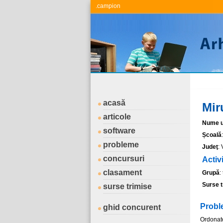
.campion
acasă
Mir
articole
Nume ut
software
Școală
probleme
Judeţ
:
concursuri
Activ
clasament
Grupă
:
Surse t
surse trimise
Probl
ghid concurent
Ordonat