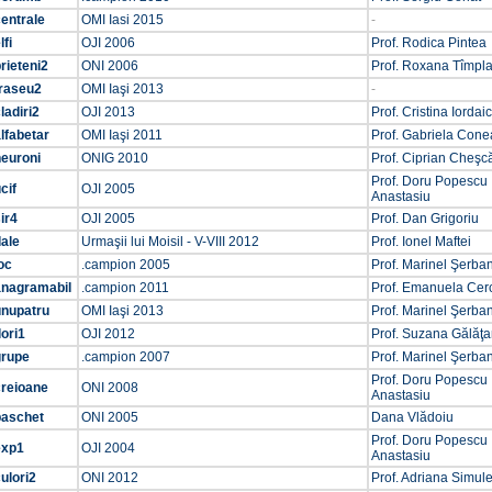
entrale
OMI Iasi 2015
-
lfi
OJI 2006
Prof. Rodica Pintea
rieteni2
ONI 2006
Prof. Roxana Tîmpl
traseu2
OMI Iaşi 2013
-
ladiri2
OJI 2013
Prof. Cristina Iordai
lfabetar
OMI Iaşi 2011
Prof. Gabriela Cone
neuroni
ONIG 2010
Prof. Ciprian Cheşc
Prof. Doru Popescu
cif
OJI 2005
Anastasiu
ir4
OJI 2005
Prof. Dan Grigoriu
ale
Urmaşii lui Moisil - V-VIII 2012
Prof. Ionel Maftei
oc
.campion 2005
Prof. Marinel Şerba
anagramabil
.campion 2011
Prof. Emanuela Cer
unupatru
OMI Iaşi 2013
Prof. Marinel Şerba
lori1
OJI 2012
Prof. Suzana Gălăţ
grupe
.campion 2007
Prof. Marinel Şerba
Prof. Doru Popescu
creioane
ONI 2008
Anastasiu
baschet
ONI 2005
Dana Vlădoiu
Prof. Doru Popescu
exp1
OJI 2004
Anastasiu
ulori2
ONI 2012
Prof. Adriana Simul