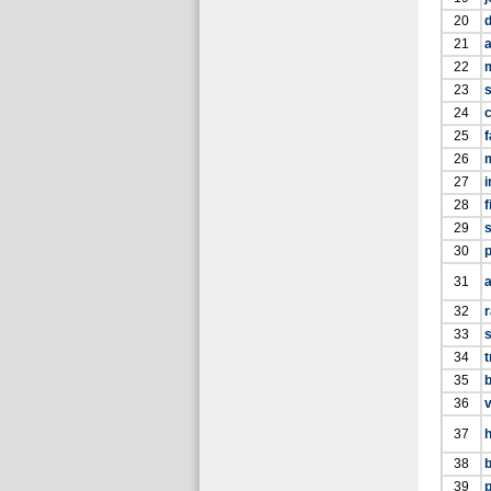
20
d
21
22
23
s
24
25
f
26
m
27
i
28
f
29
30
p
31
a
32
33
34
t
35
36
v
37
38
39
p