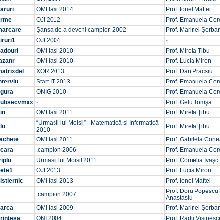
aruri
OMI Iaşi 2014
Prof. Ionel Maftei
arme
OJI 2012
Prof. Emanuela Cer
marcare
Şansa de a deveni campion 2002
Prof. Marinel Şerba
iruri1
OJI 2004
-
cadouri
OMI Iaşi 2010
Prof. Mirela Ţibu
azanr
OMI Iaşi 2010
Prof. Lucia Miron
atrixdel
XOR 2013
Prof. Dan Pracsiu
nterviu
Start IT 2013
Prof. Emanuela Cer
igura
ONIG 2010
Prof. Emanuela Cer
subsecvmax
-
Prof. Gelu Tomşa
in
OMI Iaşi 2011
Prof. Mirela Ţibu
“Urmaşii lui Moisil” - Matematică şi Informatică
lo
Prof. Mirela Ţibu
2010
rachete
OMI Iaşi 2011
Prof. Gabriela Cone
scara
.campion 2006
Prof. Emanuela Cer
riplu
Urmasii lui Moisil 2011
Prof. Cornelia Ivaşc
bete1
OJI 2013
Prof. Lucia Miron
istiernic
OMI Iaşi 2013
Prof. Ionel Maftei
Prof. Doru Popescu
h
.campion 2007
Anastasiu
barca
OMI Iaşi 2009
Prof. Marinel Şerba
rintesa
ONI 2004
Prof. Radu Vişinesc