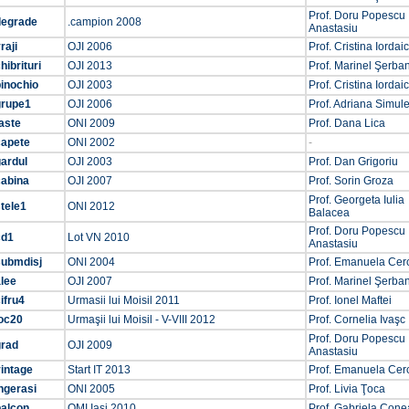
Prof. Doru Popescu
degrade
.campion 2008
Anastasiu
raji
OJI 2006
Prof. Cristina Iordai
hibrituri
OJI 2013
Prof. Marinel Şerba
inochio
OJI 2003
Prof. Cristina Iordai
grupe1
OJI 2006
Prof. Adriana Simul
aste
ONI 2009
Prof. Dana Lica
capete
ONI 2002
-
ardul
OJI 2003
Prof. Dan Grigoriu
cabina
OJI 2007
Prof. Sorin Groza
Prof. Georgeta Iulia
tele1
ONI 2012
Balacea
Prof. Doru Popescu
cd1
Lot VN 2010
Anastasiu
submdisj
ONI 2004
Prof. Emanuela Cer
lee
OJI 2007
Prof. Marinel Şerba
ifru4
Urmasii lui Moisil 2011
Prof. Ionel Maftei
joc20
Urmaşii lui Moisil - V-VIII 2012
Prof. Cornelia Ivaşc
Prof. Doru Popescu
grad
OJI 2009
Anastasiu
intage
Start IT 2013
Prof. Emanuela Cer
ngerasi
ONI 2005
Prof. Livia Ţoca
balcon
OMI Iaşi 2010
Prof. Gabriela Cone