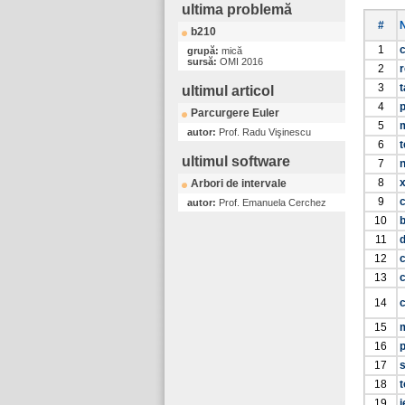
ultima problemă
#
b210
1
c
grupă:
mică
sursă:
OMI 2016
2
3
t
ultimul articol
4
Parcurgere Euler
5
autor:
Prof. Radu Vişinescu
6
ultimul software
7
8
Arbori de intervale
9
autor:
Prof. Emanuela Cerchez
10
11
12
13
14
c
15
m
16
p
17
18
t
19
j