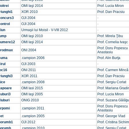
oitrei
OMI Iaşi 2014
Prof. Lucia Miron
riunghi1
XOR 2010
Prof. Dan Pracsiu
concurs3
OJI 2004
-
ontrol
OJI 2004
-
lun
Urmaşii lui Moisil - V-VIII 2012
-
jump
OMI Iaşi 2010
Prof. Mirela Ţibu
numere12
OMI Iaşi 2014
Prof. Cornelia Ivaşc
Prof. Doru Popescu
prodmax
ONI 2004
Anastasiu
suma
.campion 2006
Prof. Alin Burţa
irul
OJI 2003
-
joc16
ONI 2011
Prof. Carmen Mincă
riunghi3
XOR 2011
Prof. Dan Pracsiu
ice
.campion 2008
Prof. Sergiu Corlat
vapoare
OMI Iasi 2015
Prof. Mariana Gradi
cuburi3
OMI Iaşi 2005
Prof. Lucia Miron
luburi
ONIG 2010
Prof. Suzana Gălăţ
Prof. Doru Popescu
nrpomi
.campion 2011
Anastasiu
et
.campion 2005
Prof. George Vlad
porumb1
OJI 2012
Prof. Cristina Sichim
porumb
.campion 2010
Prof. Sergiu Corlat