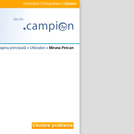
conectare
|
înregistrare
|
căutare
agina principală
»
Utilizatori
»
Miruna Petcan