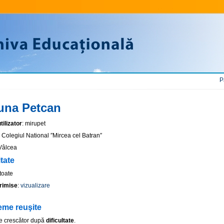
P
una Petcan
ilizator
: mirupet
: Colegiul National ″Mircea cel Batran″
 Vâlcea
itate
 toate
rimise
:
vizualizare
eme reuşite
e crescător după
dificultate
.