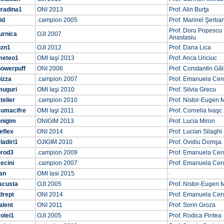
gradina1
ONI 2013
Prof. Alin Burţa
id
.campion 2005
Prof. Marinel Şerba
Prof. Doru Popescu
urnica
OJI 2007
Anastasiu
ozn1
OJI 2012
Prof. Dana Lica
meteo1
OMI Iaşi 2013
Prof. Anca Uriciuc
powerpuff
ONI 2006
Prof. Constantin Gă
izza
.campion 2007
Prof. Emanuela Cer
muguri
OMI Iaşi 2010
Prof. Silvia Grecu
telier
.campion 2010
Prof. Nistor-Eugen 
sumacifre
OMI Iaşi 2011
Prof. Cornelia Ivaşc
onigim
ONIGIM 2013
Prof. Lucia Miron
eflex
ONI 2014
Prof. Lucian Silaghi
ladiri1
OJIGIM 2010
Prof. Ovidiu Domşa
prod3
.campion 2009
Prof. Emanuela Cer
ecini
.campion 2007
Prof. Emanuela Cer
an
OMI Iasi 2015
-
acusta
OJI 2005
Prof. Nistor-Eugen 
drept
ONI 2014
Prof. Emanuela Cer
alent
ONI 2011
Prof. Sorin Groza
olei1
OJI 2005
Prof. Rodica Pintea