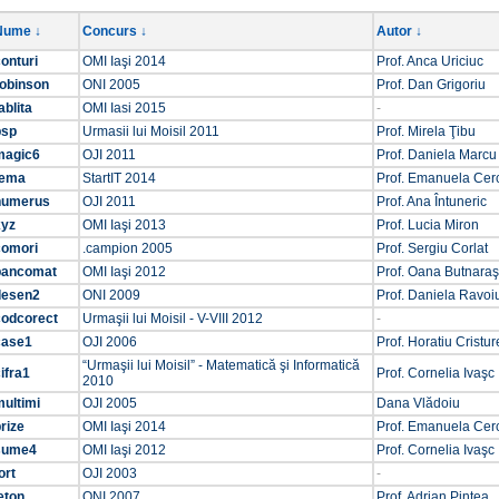
Nume ↓
Concurs ↓
Autor ↓
onturi
OMI Iaşi 2014
Prof. Anca Uriciuc
robinson
ONI 2005
Prof. Dan Grigoriu
ablita
OMI Iasi 2015
-
psp
Urmasii lui Moisil 2011
Prof. Mirela Ţibu
magic6
OJI 2011
Prof. Daniela Marcu
tema
StartIT 2014
Prof. Emanuela Cer
numerus
OJI 2011
Prof. Ana Întuneric
xyz
OMI Iaşi 2013
Prof. Lucia Miron
comori
.campion 2005
Prof. Sergiu Corlat
bancomat
OMI Iaşi 2012
Prof. Oana Butnara
desen2
ONI 2009
Prof. Daniela Ravoi
codcorect
Urmaşii lui Moisil - V-VIII 2012
-
case1
OJI 2006
Prof. Horatiu Cristu
“Urmaşii lui Moisil” - Matematică şi Informatică
ifra1
Prof. Cornelia Ivaşc
2010
ultimi
OJI 2005
Dana Vlădoiu
rize
OMI Iaşi 2014
Prof. Emanuela Cer
sume4
OMI Iaşi 2012
Prof. Cornelia Ivaşc
ort
OJI 2003
-
eton
ONI 2007
Prof. Adrian Pintea