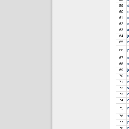
59
d
60
t
61
62
c
63
a
64
65
66
67
68
s
69
70
t
71
n
72
73
74
c
75
76
s
77
78