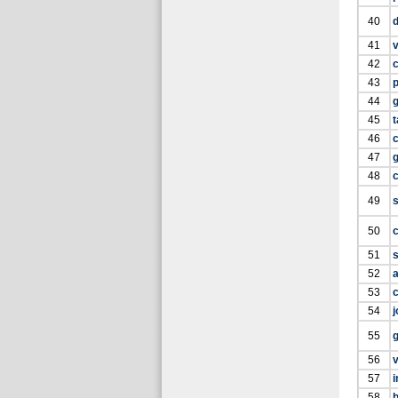
40
41
v
42
c
43
p
44
45
t
46
47
g
48
49
s
50
51
52
a
53
c
54
55
56
v
57
i
58