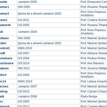
arbie
.campion 2005
Prof. Emanuela Cer
numar1
ONI 2005
Prof. Roxana Tîmpl
Prof. Doru Popescu
numar2
Şansa de a deveni campion 2002
Anastasiu
carte1
OJI 2011
Prof. Cristina Sichim
numere6
OJI 2005
Prof. Roxana Tîmpl
Prof. Doru Popescu
ub
.campion 2004
Anastasiu
elinare
ONI 2008
Prof. Marinel Şerba
culmi
Şansa de a deveni campion 2002
Prof. Marinel Şerba
ontrol1
ONIG 2010
Prof. Marinel Şerba
cod5
OJI 2007
Prof. Adriana Simul
vanatoare
OJI 2004
Prof. Rodica Pintea
martisoare
OJI 2014
Prof. Ana Întuneric
papusa
ONI 2011
Prof. Suzana Gălăţ
Prof. Doru Popescu
ifre3
OJI 2004
Anastasiu
joc14
ONIG 2010
Prof. Liliana Ursach
actura
.campion 2007
Prof. Marinel Şerba
defrag
OJI 2015
Prof. Ciprian Cheşc
atb
.campion 2006
Radu Boriga
ocr
OJI 2005
Prof. Marinel Şerba
betasah
OJI 2013
Prof. Carmen Mincă