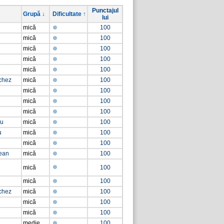
Punctajul
Grupă ↓
Dificultate ↑
lui
mică
100
mică
100
mică
100
mică
100
mică
100
chez
mică
100
mică
100
mică
100
mică
100
şu
mică
100
u
mică
100
mică
100
rean
mică
100
mică
100
mică
100
chez
mică
100
mică
100
mică
100
medie
100