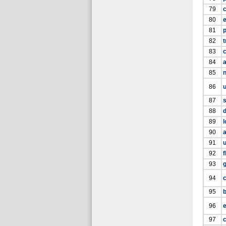
79
c
80
e
81
p
82
83
c
84
a
85
86
u
87
s
88
d
89
l
90
91
92
f
93
94
95
96
97
c