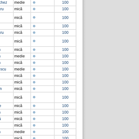
chez
medie
100
aru
mică
100
mică
100
mică
100
aru
mică
100
mică
100
n
mică
100
n
medie
100
n
mică
100
escu
medie
100
mică
100
mică
100
an
mică
100
mică
100
e
mică
100
n
mică
100
ă
mică
100
mică
100
n
medie
100
mică
100