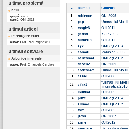
ultima problemă
#
Nume ↓
Concurs ↓
b210
1
robinson
ONI 2005
grupă:
mică
sursă:
OMI 2016
2
psp
Urmasii lui Moisi
3
magic6
OJI 2011
ultimul articol
4
genab
XOR 2013
Parcurgere Euler
5
numerus
OJI 2011
autor:
Prof. Radu Vişinescu
6
xyz
OMI Iaşi 2013
ultimul software
7
comori
.campion 2005
8
bancomat
OMI Iaşi 2012
Arbori de intervale
9
desen2
ONI 2009
autor:
Prof. Emanuela Cerchez
10
codcorect
Urmaşii lui Moisil
11
case1
OJI 2006
“Urmaşii lui Moisi
12
cifra1
Informatică 2010
13
multimi
OJI 2005
14
prize
OMI Iaşi 2014
15
sume4
OMI Iaşi 2012
16
tort
OJI 2003
17
jeton
ONI 2007
18
arme
OJI 2012
19
marcare
Şansa de a deve