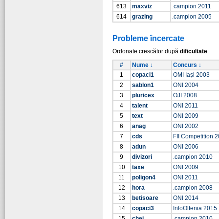
613
maxviz
.campion 2011
614
grazing
.campion 2005
Probleme încercate
Ordonate crescător după
dificultate
.
#
Nume ↓
Concurs ↓
1
copaci1
OMI Iaşi 2003
2
sablon1
ONI 2004
3
pluricex
OJI 2008
4
talent
ONI 2011
5
text
ONI 2009
6
anag
ONI 2002
7
cds
FII Competition 
8
adun
ONI 2006
9
divizori
.campion 2010
10
taxe
ONI 2009
11
poligon4
ONI 2011
12
hora
.campion 2008
13
betisoare
ONI 2014
14
copaci3
InfoOltenia 2015
15
chei
.campion 2010