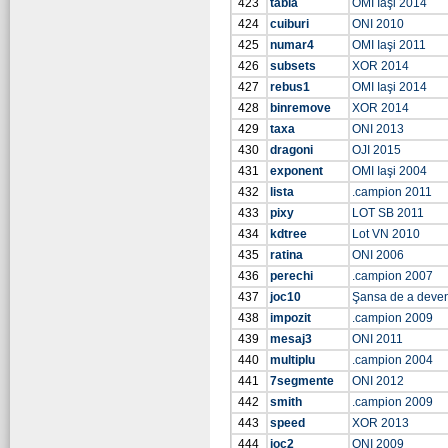
423
tabla
OMI Iaşi 2014
424
cuiburi
ONI 2010
425
numar4
OMI Iaşi 2011
426
subsets
XOR 2014
427
rebus1
OMI Iaşi 2014
428
binremove
XOR 2014
429
taxa
ONI 2013
430
dragoni
OJI 2015
431
exponent
OMI Iaşi 2004
432
lista
.campion 2011
433
pixy
LOT SB 2011
434
kdtree
Lot VN 2010
435
ratina
ONI 2006
436
perechi
.campion 2007
437
joc10
Şansa de a deve
438
impozit
.campion 2009
439
mesaj3
ONI 2011
440
multiplu
.campion 2004
441
7segmente
ONI 2012
442
smith
.campion 2009
443
speed
XOR 2013
444
joc2
ONI 2009