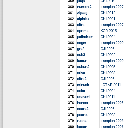
359
plaja
ONI 2010
360
numere2
.campion 2007
361
zigzag
ONI 2012
362
alpinist
ONI 2001
363
cifre
.campion 2007
364
sprime
XOR 2015
365
palindrom
ONI 2004
366
segm
.campion 2009
367
graf
OJI 2006
368
cub3
ONI 2002
369
lanturi
.campion 2009
370
cuburi2
ONI 2005
371
stiva
ONI 2008
372
cifre2
OJI 2006
373
minusk
LOT AR 2011
374
color
ONI 2004
375
tsunami
ONI 2011
376
honest
.campion 2005
377
scara2
OJI 2005
378
poarta
ONI 2008
379
ruleta
.campion 2008
380
bacan
.campion 2006