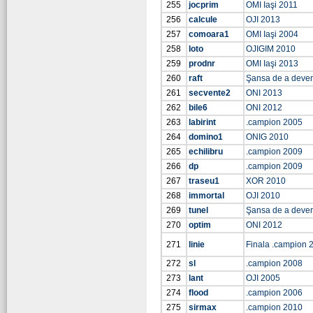
255
jocprim
OMI Iaşi 2011
256
calcule
OJI 2013
257
comoara1
OMI Iaşi 2004
258
loto
OJIGIM 2010
259
prodnr
OMI Iaşi 2013
260
raft
Şansa de a deve
261
secvente2
ONI 2013
262
bile6
ONI 2012
263
labirint
.campion 2005
264
domino1
ONIG 2010
265
echilibru
.campion 2009
266
dp
.campion 2009
267
traseu1
XOR 2010
268
immortal
OJI 2010
269
tunel
Şansa de a deve
270
optim
ONI 2012
271
linie
Finala .campion 
272
sl
.campion 2008
273
lant
OJI 2005
274
flood
.campion 2006
275
sirmax
.campion 2010