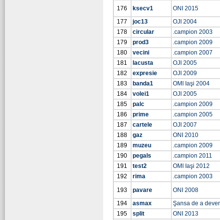
176
ksecv1
ONI 2015
177
joc13
OJI 2004
178
circular
.campion 2003
179
prod3
.campion 2009
180
vecini
.campion 2007
181
lacusta
OJI 2005
182
expresie
OJI 2009
183
banda1
OMI Iaşi 2004
184
volei1
OJI 2005
185
palc
.campion 2009
186
prime
.campion 2005
187
cartele
OJI 2007
188
gaz
ONI 2010
189
muzeu
.campion 2009
190
pegals
.campion 2011
191
test2
OMI Iaşi 2012
192
rima
.campion 2003
193
pavare
ONI 2008
194
asmax
Şansa de a deve
195
split
ONI 2013