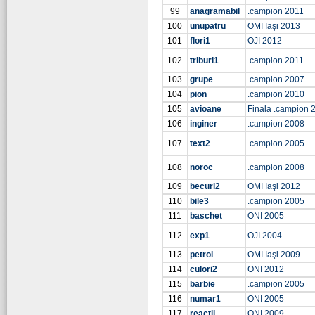
99
anagramabil
.campion 2011
100
unupatru
OMI Iaşi 2013
101
flori1
OJI 2012
102
triburi1
.campion 2011
103
grupe
.campion 2007
104
pion
.campion 2010
105
avioane
Finala .campion 
106
inginer
.campion 2008
107
text2
.campion 2005
108
noroc
.campion 2008
109
becuri2
OMI Iaşi 2012
110
bile3
.campion 2005
111
baschet
ONI 2005
112
exp1
OJI 2004
113
petrol
OMI Iaşi 2009
114
culori2
ONI 2012
115
barbie
.campion 2005
116
numar1
ONI 2005
117
reactii
ONI 2009