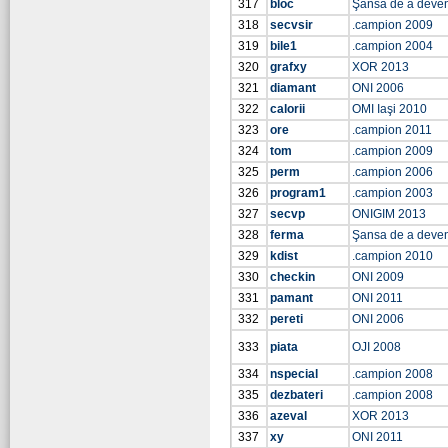
317
bloc
Şansa de a deve
318
secvsir
.campion 2009
319
bile1
.campion 2004
320
grafxy
XOR 2013
321
diamant
ONI 2006
322
calorii
OMI Iaşi 2010
323
ore
.campion 2011
324
tom
.campion 2009
325
perm
.campion 2006
326
program1
.campion 2003
327
secvp
ONIGIM 2013
328
ferma
Şansa de a deve
329
kdist
.campion 2010
330
checkin
ONI 2009
331
pamant
ONI 2011
332
pereti
ONI 2006
333
piata
OJI 2008
334
nspecial
.campion 2008
335
dezbateri
.campion 2008
336
azeval
XOR 2013
337
xy
ONI 2011