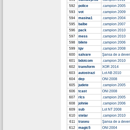
592
police
.campion 2005
593
vot
.campion 2009
594
masina1
.campion 2004
595
balbe
.campion 2007
596
pack
.campion 2010
597
mess
.campion 2010
598
bilete
.campion 2006
599
tgv
.campion 2008
600
salvare
Şansa de a deve
601
bdotcom
.campion 2010
602
transform
XOR 2014
603
autostrazi
Lot AB 2010
604
dep
ONI 2008
605
judete
.campion 2005
606
tcast
ONI 2008
607
rlcs
.campion 2005
608
johnie
.campion 2006
609
sub
Lot NT 2008
610
stelar
.campion 2010
611
traseu
Şansa de a deve
612
magic5
ONI 2004