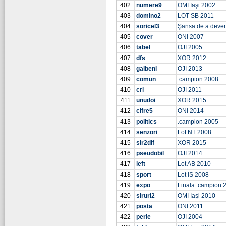
402
numere9
OMI Iaşi 2002
403
domino2
LOT SB 2011
404
soricel3
Şansa de a deve
405
cover
ONI 2007
406
tabel
OJI 2005
407
dfs
XOR 2012
408
galbeni
OJI 2013
409
comun
.campion 2008
410
cri
OJI 2011
411
unudoi
XOR 2015
412
cifre5
ONI 2014
413
politics
.campion 2005
414
senzori
Lot NT 2008
415
sir2dif
XOR 2015
416
pseudobil
OJI 2014
417
left
Lot AB 2010
418
sport
Lot IS 2008
419
expo
Finala .campion 
420
siruri2
OMI Iaşi 2010
421
posta
ONI 2011
422
perle
OJI 2004