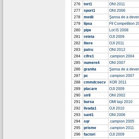
276
tort1
ONI 2011
277
sport1
ONI 2006
278
medii
Şansa de a deve
279
lipsa
FII Competition 2
280
pipe
Lot IS 2008
281
reteta
OJI 2009
282
litere
OJI 2011
283
patru
ONI 2012
284
cifre1
.campion 2004
285
numere4
ONI 2007
286
granita
Şansa de a deve
287
pc
.campion 2007
288
cmmdcsecv
XOR 2011
289
placare
OJI 2009
290
sir8
ONI 2002
291
bursa
OMI Iaşi 2010
292
livada1
OJI 2010
293
sant1
ONI 2006
294
sqr
.campion 2005
295
prisme
.campion 2011
296
factori
OJI 2009