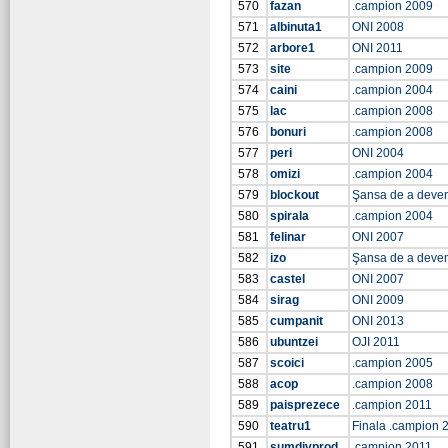
570
fazan
.campion 2009
571
albinuta1
ONI 2008
572
arbore1
ONI 2011
573
site
.campion 2009
574
caini
.campion 2004
575
lac
.campion 2008
576
bonuri
.campion 2008
577
peri
ONI 2004
578
omizi
.campion 2004
579
blockout
Şansa de a deve
580
spirala
.campion 2004
581
felinar
ONI 2007
582
izo
Şansa de a deve
583
castel
ONI 2007
584
sirag
ONI 2009
585
cumpanit
ONI 2013
586
ubuntzei
OJI 2011
587
scoici
.campion 2005
588
acop
.campion 2008
589
paisprezece
.campion 2011
590
teatru1
Finala .campion 
591
sumdivprod
.campion 2011