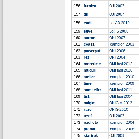
156
furnica
OJI 2007
157
dir
OJI 2007
158
codif
Lot AB 2010
159
stive
Lot IS 2008
160
sotron
ONI 2007
161
ceas1
.campion 2003
162
powerpuff
ONI 2006
163
rez
ONI 2004
164
moretime
OMI Iaşi 2013
165
muguri
OMI Iaşi 2010
166
atelier
.campion 2010
167
timer
.campion 2009
168
sumacifre
OMI Iaşi 2011
169
tir1
OMI Iaşi 2004
170
onigim
ONIGIM 2013
171
raze
ONIG 2010
172
test1
OJI 2007
173
pachete
.campion 2004
174
premii
.campion 2008
175
startrek
OJI 2009