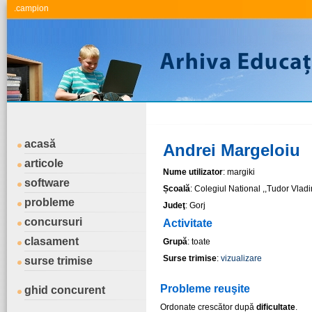
.campion
acasă
Andrei Margeloiu
articole
Nume utilizator
: margiki
software
Școală
: Colegiul National ,,Tudor Vlad
probleme
Judeţ
: Gorj
concursuri
Activitate
clasament
Grupă
: toate
Surse trimise
:
vizualizare
surse trimise
Probleme reuşite
ghid concurent
Ordonate crescător după
dificultate
.