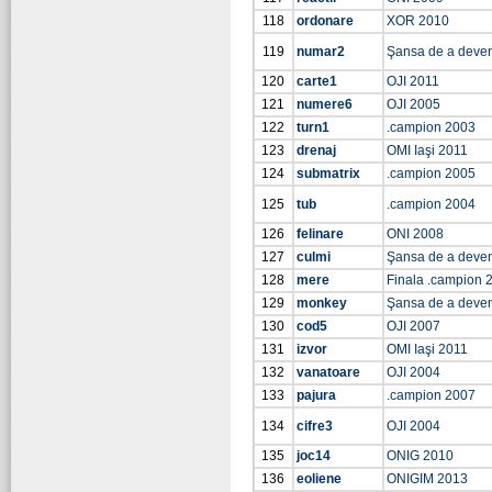
118
ordonare
XOR 2010
119
numar2
Şansa de a deve
120
carte1
OJI 2011
121
numere6
OJI 2005
122
turn1
.campion 2003
123
drenaj
OMI Iaşi 2011
124
submatrix
.campion 2005
125
tub
.campion 2004
126
felinare
ONI 2008
127
culmi
Şansa de a deve
128
mere
Finala .campion 
129
monkey
Şansa de a deve
130
cod5
OJI 2007
131
izvor
OMI Iaşi 2011
132
vanatoare
OJI 2004
133
pajura
.campion 2007
134
cifre3
OJI 2004
135
joc14
ONIG 2010
136
eoliene
ONIGIM 2013