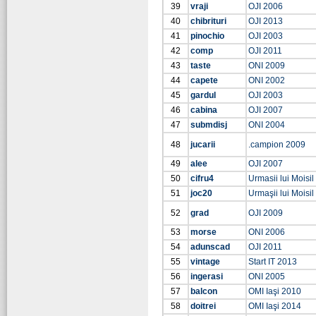
39
vraji
OJI 2006
40
chibrituri
OJI 2013
41
pinochio
OJI 2003
42
comp
OJI 2011
43
taste
ONI 2009
44
capete
ONI 2002
45
gardul
OJI 2003
46
cabina
OJI 2007
47
submdisj
ONI 2004
48
jucarii
.campion 2009
49
alee
OJI 2007
50
cifru4
Urmasii lui Moisi
51
joc20
Urmaşii lui Moisil
52
grad
OJI 2009
53
morse
ONI 2006
54
adunscad
OJI 2011
55
vintage
Start IT 2013
56
ingerasi
ONI 2005
57
balcon
OMI Iaşi 2010
58
doitrei
OMI Iaşi 2014