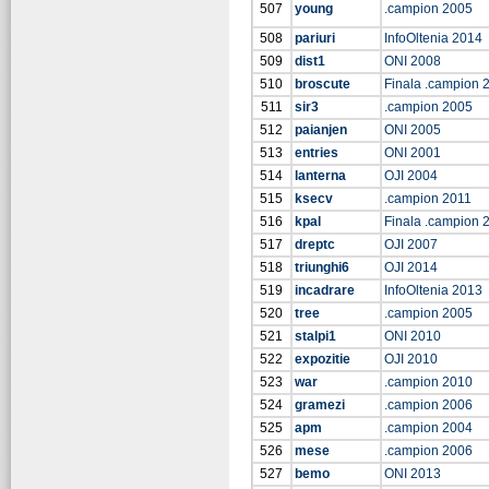
507
young
.campion 2005
508
pariuri
InfoOltenia 2014
509
dist1
ONI 2008
510
broscute
Finala .campion 
511
sir3
.campion 2005
512
paianjen
ONI 2005
513
entries
ONI 2001
514
lanterna
OJI 2004
515
ksecv
.campion 2011
516
kpal
Finala .campion 
517
dreptc
OJI 2007
518
triunghi6
OJI 2014
519
incadrare
InfoOltenia 2013
520
tree
.campion 2005
521
stalpi1
ONI 2010
522
expozitie
OJI 2010
523
war
.campion 2010
524
gramezi
.campion 2006
525
apm
.campion 2004
526
mese
.campion 2006
527
bemo
ONI 2013