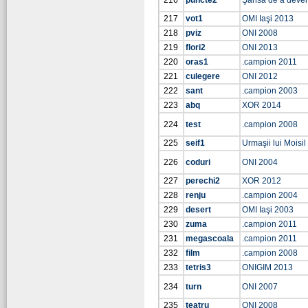
216
puncte2
Şansa de a deve
217
vot1
OMI Iaşi 2013
218
pviz
ONI 2008
219
flori2
ONI 2013
220
oras1
.campion 2011
221
culegere
ONI 2012
222
sant
.campion 2003
223
abq
XOR 2014
224
test
.campion 2008
225
seif1
Urmaşii lui Moisi
226
coduri
ONI 2004
227
perechi2
XOR 2012
228
renju
.campion 2004
229
desert
OMI Iaşi 2003
230
zuma
.campion 2011
231
megascoala
.campion 2011
232
film
.campion 2008
233
tetris3
ONIGIM 2013
234
turn
ONI 2007
235
teatru
ONI 2008