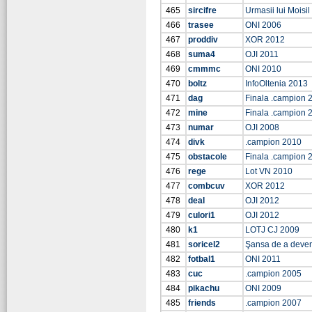
465
sircifre
Urmasii lui Moisi
466
trasee
ONI 2006
467
proddiv
XOR 2012
468
suma4
OJI 2011
469
cmmmc
ONI 2010
470
boltz
InfoOltenia 2013
471
dag
Finala .campion 
472
mine
Finala .campion 
473
numar
OJI 2008
474
divk
.campion 2010
475
obstacole
Finala .campion 
476
rege
Lot VN 2010
477
combcuv
XOR 2012
478
deal
OJI 2012
479
culori1
OJI 2012
480
k1
LOTJ CJ 2009
481
soricel2
Şansa de a deve
482
fotbal1
ONI 2011
483
cuc
.campion 2005
484
pikachu
ONI 2009
485
friends
.campion 2007