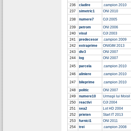
236
cladire
.campion 2010
237
simetric1
ONI 2010
238
numere7
OJI 2005
239
petrom
ONI 2006
240
visul
OJI 2003
241
predecesor
.campion 2009
242
extraprime
ONIGIM 2013
243
div3
ONI 2007
244
log
ONI 2007
245
parcela
.campion 2010
246
aliniere
.campion 2010
247
bileprime
.campion 2010
248
politic
ONI 2007
249
numere10
Urmaşii lui Moisil
250
reactivi
OJI 2004
251
sea2
Lot HD 2004
252
prieten
Start IT 2013
253
furnici1
ONI 2011
254
trei
.campion 2008