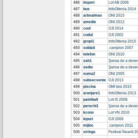
486
import
Lot AB 2006
487
bus
InfoOltenia 2014
488
arbvalmax
ONI 2015
489
amedie
ONI 2012
490
cool
OJI 2014
491
codul
OJI 2002
492
gropi1
InfoOltenia 2015
493
soldati
.campion 2007
494
telefon
ONI 2010
495
sah1
Şansa de a deve
496
sediu
Şansa de a deve
497
suma2
ONI 2005
498
subsecvente
OJI 2013
499
piscina
OMI Iasi 2015
500
aranjare1
InfoOltenia 2013
501
paintball
Lot IS 2008
502
perechi1
Şansa de a deve
503
kcons
Lot VN 2010
504
iepuri
OJI 2008
505
mijloc
.campion 2011
506
strings
Festival Neamt 2