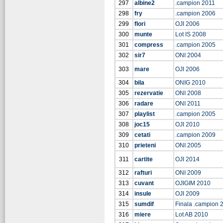
297
albine2
.campion 2011
298
fry
.campion 2006
299
flori
OJI 2006
300
munte
Lot IS 2008
301
compress
.campion 2005
302
sir7
ONI 2004
303
mare
OJI 2006
304
bila
ONIG 2010
305
rezervatie
ONI 2008
306
radare
ONI 2011
307
playlist
.campion 2005
308
joc15
OJI 2010
309
cetati
.campion 2009
310
prieteni
ONI 2005
311
cartite
OJI 2014
312
rafturi
ONI 2009
313
cuvant
OJIGIM 2010
314
insule
OJI 2009
315
sumdif
Finala .campion 
316
miere
Lot AB 2010