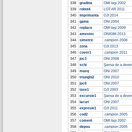
338
gradina
OMI Iaşi 2002
339
robot4
LOT AR 2011
340
imprimanta
OJI 2014
341
gaina
ONI 2004
342
replace
OMI Iaşi 2009
343
amestec
ONIGIM 2013
344
simetric
.campion 2008
345
zona
OJI 2013
346
cover1
.campion 2011
347
joc3
ONI 2008
348
schi
Şansa de a deve
349
maxq
ONI 2007
350
triunghi2
ONI 2010
351
joc6
ONI 2007
352
taxe1
OJI 2003
353
excursie1
Şansa de a deve
354
lacuri
ONI 2007
355
expresie1
OJI 2011
356
cod2
.campion 2005
357
coment
OMI Iaşi 2002
358
depou
.campion 2005