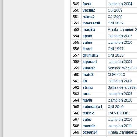
549
factk
.campion 2004
550
vecini2
OJI 2009
551
ruleta2
OJI 2009
552
intersectii
ONI 2012
553
masina
Finala .campion 
554
spam
.campion 2007
555
subm
.campion 2010
556
litoral
ONI 1997
557
drumuri2
ONI 2013
558
iepurasi
.campion 2009
559
kubus2
Science Week 20
560
matd3
XOR 2013
561
ab
.campion 2008
562
string
Şansa de a deve
563
ture
.campion 2006
564
fluviu
.campion 2010
565
submatrix1
ONI 2010
566
tetris2
Lot NT 2008
567
subs
.campion 2010
568
maxbin
.campion 2011
569
ocean14
Finala .campion 