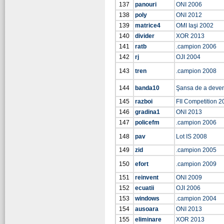
137
panouri
ONI 2006
138
poly
ONI 2012
139
matrice4
OMI Iaşi 2002
140
divider
XOR 2013
141
ratb
.campion 2006
142
rj
OJI 2004
143
tren
.campion 2008
144
banda10
Şansa de a deve
145
razboi
FII Competition 2
146
gradina1
ONI 2013
147
policefm
.campion 2006
148
pav
Lot IS 2008
149
zid
.campion 2005
150
efort
.campion 2009
151
reinvent
ONI 2009
152
ecuatii
OJI 2006
153
windows
.campion 2004
154
ausoara
ONI 2013
155
eliminare
XOR 2013