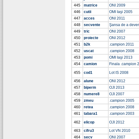
445
matrice
ONI 2009
446
cutii
OMI Iaşi 2005
447
acces
ONI 2011
448
secvente
Şansa de a deve
449
tric
ONI 2007
450
proiecte
ONI 2012
451
b2k
.campion 2011
452
uscat
.campion 2008
453
pomi
OMI Iaşi 2013
454
camion
Finala .campion 
455
cod1
Lot IS 2008
456
alune
ONI 2012
457
biperm
OJI 2013
458
numere8
OJI 2007
459
zmeu
.campion 2005
460
retea
.campion 2008
461
tabara1
.campion 2003
462
elicop
OJI 2012
463
cifru3
Lot VN 2010
464
secv
ONI 2007