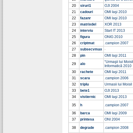
20
siruri1
OJI 2004
21
cadouri
OMI Iaşi 2010
22
fazanr
OMI Iaşi 2010
23
matrixdel
XOR 2013
24
interviu
Start IT 2013
25
figura
ONIG 2010
26
criptmat
.campion 2007
27
subsecvmax
-
28
pin
OMI Iaşi 2011
“Urmaşii lui Moisi
29
alo
Informatică 2010
30
rachete
OMI Iaşi 2011
31
scara
.campion 2006
32
triplu
Urmasii lui Moisi
33
bete1
OJI 2013
34
vistiernic
OMI Iaşi 2013
35
h
.campion 2007
36
barca
OMI Iaşi 2009
37
printesa
ONI 2004
38
degrade
.campion 2008