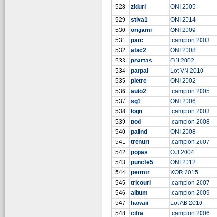
528
ziduri
ONI 2005
529
stiva1
ONI 2014
530
origami
ONI 2009
531
parc
.campion 2003
532
atac2
ONI 2008
533
poartas
OJI 2002
534
parpal
Lot VN 2010
535
pietre
ONI 2002
536
auto2
.campion 2005
537
sg1
ONI 2006
538
logn
.campion 2003
539
pod
.campion 2008
540
palind
ONI 2008
541
trenuri
.campion 2007
542
popas
OJI 2004
543
puncte5
ONI 2012
544
permtr
XOR 2015
545
tricouri
.campion 2007
546
album
.campion 2009
547
hawaii
Lot AB 2010
548
cifra
.campion 2006