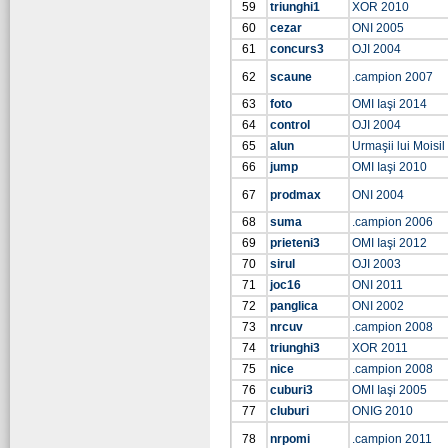
59
triunghi1
XOR 2010
60
cezar
ONI 2005
61
concurs3
OJI 2004
62
scaune
.campion 2007
63
foto
OMI Iaşi 2014
64
control
OJI 2004
65
alun
Urmaşii lui Moisil
66
jump
OMI Iaşi 2010
67
prodmax
ONI 2004
68
suma
.campion 2006
69
prieteni3
OMI Iaşi 2012
70
sirul
OJI 2003
71
joc16
ONI 2011
72
panglica
ONI 2002
73
nrcuv
.campion 2008
74
triunghi3
XOR 2011
75
nice
.campion 2008
76
cuburi3
OMI Iaşi 2005
77
cluburi
ONIG 2010
78
nrpomi
.campion 2011