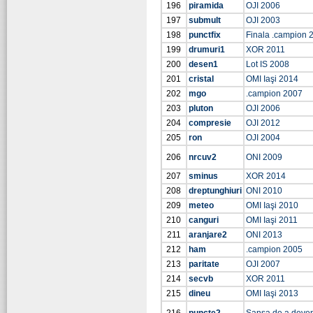
196
piramida
OJI 2006
197
submult
OJI 2003
198
punctfix
Finala .campion 
199
drumuri1
XOR 2011
200
desen1
Lot IS 2008
201
cristal
OMI Iaşi 2014
202
mgo
.campion 2007
203
pluton
OJI 2006
204
compresie
OJI 2012
205
ron
OJI 2004
206
nrcuv2
ONI 2009
207
sminus
XOR 2014
208
dreptunghiuri
ONI 2010
209
meteo
OMI Iaşi 2010
210
canguri
OMI Iaşi 2011
211
aranjare2
ONI 2013
212
ham
.campion 2005
213
paritate
OJI 2007
214
secvb
XOR 2011
215
dineu
OMI Iaşi 2013