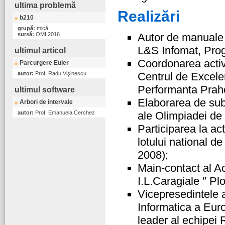
ultima problemă
Realizări
b210
grupă:
mică
sursă:
OMI 2016
Autor de manuale si
L&S Infomat, Prog
ultimul articol
Coordonarea activit
Parcurgere Euler
autor:
Prof. Radu Vişinescu
Centrul de Excelen
Performanta Prah
ultimul software
Elaborarea de subi
Arbori de intervale
autor:
Prof. Emanuela Cerchez
ale Olimpiadei de 
Participarea la act
lotului national d
2008);
Main-contact al A
I.L.Caragiale ″ Plo
Vicepresedintele a
Informatica a Eur
leader al echipei