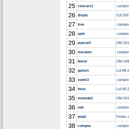
25
concurs1
.campio
26
dreptc
OJI 200
27
tree
.campio
28
apm
.campio
29
puncte5
ONI 20
30
maraton
.campio
31
litoral
ONI 19
32
game1
Lot AB 
33
sume3
.campio
34
imax
Lot AB 
35
monede2
ONI 20
36
oak
.campio
37
popic
Finala 
38
compus
.campio