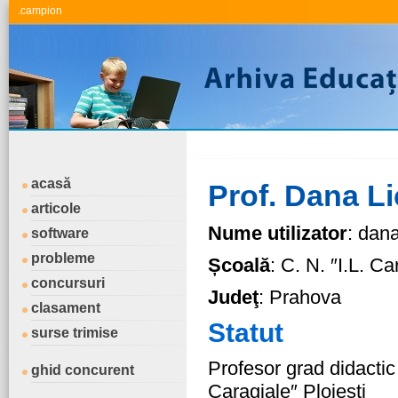
.campion
acasă
Prof. Dana L
articole
Nume utilizator
: dana
software
probleme
Școală
: C. N. ″I.L. Ca
concursuri
Judeţ
: Prahova
clasament
Statut
surse trimise
Profesor grad didactic
ghid concurent
Caragiale″ Ploiesti