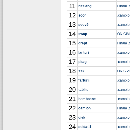
11
bitslang
Finala 
12
scor
.campio
13
secv9
.campio
14
swap
ONIGIM
15
drept
Finala 
16
lanturi
.campio
17
pitag
.campio
18
ssk
ONIG 2
19
farfurii
.campio
20
tablite
.campio
21
bomboane
.campio
22
camion
Finala 
23
divk
.campio
24
soldati1
.campio