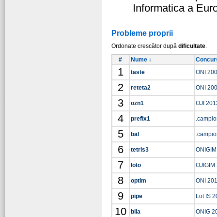
Informatica a Eur
Probleme proprii
Ordonate crescător după
dificultate
.
#
Nume ↓
Concur
1
taste
ONI 20
2
reteta2
ONI 20
3
ozn1
OJI 201
4
prefix1
.campio
5
bal
.campio
6
tetris3
ONIGIM
7
loto
OJIGIM
8
optim
ONI 20
9
pipe
Lot IS 
10
bila
ONIG 2