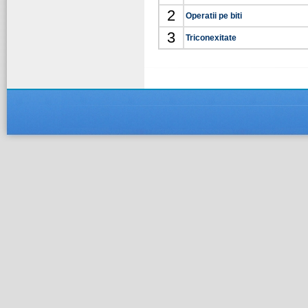
2
Operatii pe biti
3
Triconexitate