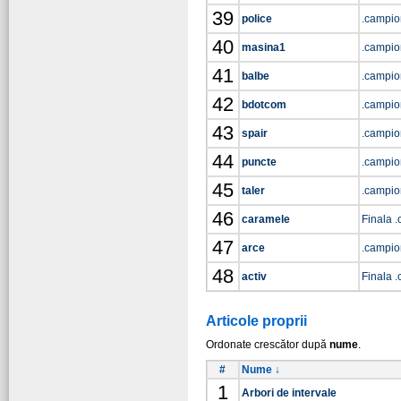
39
police
.campio
40
masina1
.campio
41
balbe
.campio
42
bdotcom
.campio
43
spair
.campio
44
puncte
.campio
45
taler
.campio
46
caramele
Finala 
47
arce
.campio
48
activ
Finala 
Articole proprii
Ordonate crescător după
nume
.
#
Nume ↓
1
Arbori de intervale