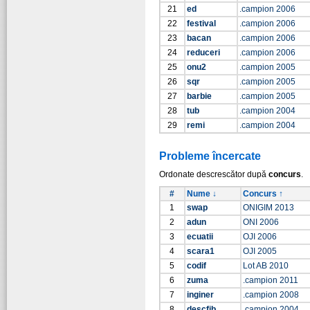
21
ed
.campion 2006
22
festival
.campion 2006
23
bacan
.campion 2006
24
reduceri
.campion 2006
25
onu2
.campion 2005
26
sqr
.campion 2005
27
barbie
.campion 2005
28
tub
.campion 2004
29
remi
.campion 2004
Probleme încercate
Ordonate descrescător după
concurs
.
#
Nume ↓
Concurs ↑
1
swap
ONIGIM 2013
2
adun
ONI 2006
3
ecuatii
OJI 2006
4
scara1
OJI 2005
5
codif
Lot AB 2010
6
zuma
.campion 2011
7
inginer
.campion 2008
8
descfib
.campion 2004