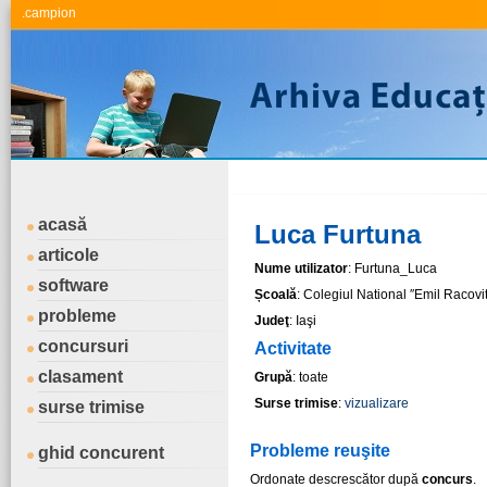
.campion
acasă
Luca Furtuna
articole
Nume utilizator
: Furtuna_Luca
software
Școală
: Colegiul National ″Emil Racovit
probleme
Judeţ
: Iaşi
concursuri
Activitate
clasament
Grupă
: toate
Surse trimise
:
vizualizare
surse trimise
Probleme reuşite
ghid concurent
Ordonate descrescător după
concurs
.