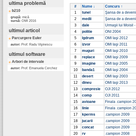
ultima problemă
#
Nume ↓
Concurs ↑
b210
1
tunel
Şansa de a deven
grupă:
mică
2
medii
Şansa de a deven
sursă:
OMI 2016
3
dale
Urmaşii lui Moisil -
ultimul articol
4
politie
ONI 2004
Parcurgere Euler
5
lgdrum
OMI Iaşi 2012
6
izvor
OMI Iaşi 2011
autor:
Prof. Radu Vişinescu
7
muguri
OMI Iaşi 2010
ultimul software
8
replace
OMI Iaşi 2009
Arbori de intervale
9
imagine
OMI Iaşi 2005
autor:
Prof. Emanuela Cerchez
10
banda1
OMI Iaşi 2004
11
desert
OMI Iaşi 2003
12
dineu
OMI Iaşi 2013
13
compresie
OJI 2012
14
comp
OJI 2011
15
avioane
Finala .campion 2
16
linie
Finala .campion 2
17
kperms
.campion 2009
18
jucarii
.campion 2009
19
concat
.campion 2009
20
rv
.campion 2008