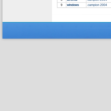
9
windows
.campion 2004