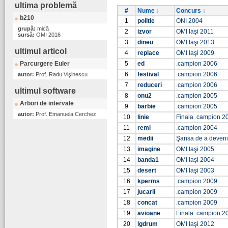
ultima problemă
#
Nume ↓
Concurs ↓
b210
1
politie
ONI 2004
grupă:
mică
2
izvor
OMI Iaşi 2011
sursă:
OMI 2016
3
dineu
OMI Iaşi 2013
ultimul articol
4
replace
OMI Iaşi 2009
Parcurgere Euler
5
ed
.campion 2006
6
festival
.campion 2006
autor:
Prof. Radu Vişinescu
7
reduceri
.campion 2006
ultimul software
8
onu2
.campion 2005
Arbori de intervale
9
barbie
.campion 2005
autor:
Prof. Emanuela Cerchez
10
linie
Finala .campion 2
11
remi
.campion 2004
12
medii
Şansa de a deven
13
imagine
OMI Iaşi 2005
14
banda1
OMI Iaşi 2004
15
desert
OMI Iaşi 2003
16
kperms
.campion 2009
17
jucarii
.campion 2009
18
concat
.campion 2009
19
avioane
Finala .campion 2
20
lgdrum
OMI Iaşi 2012