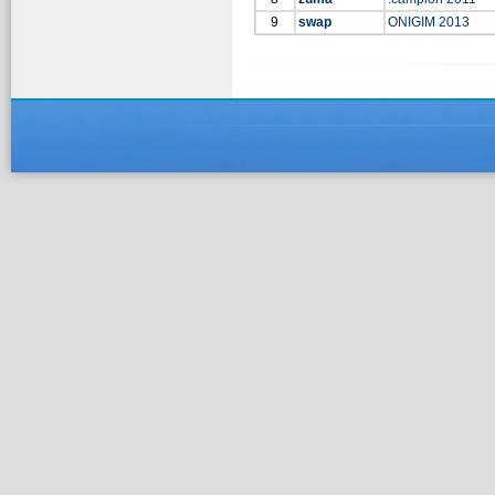
9
swap
ONIGIM 2013