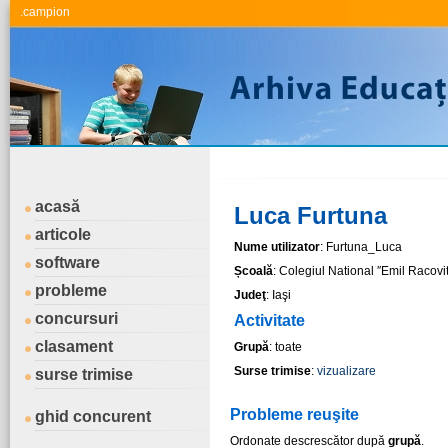
.campion
acasă
Luca Furtuna
articole
Nume utilizator
: Furtuna_Luca
software
Școală
: Colegiul National ″Emil Racovit
probleme
Judeţ
: Iaşi
concursuri
Activitate
clasament
Grupă
: toate
Surse trimise
:
vizualizare
surse trimise
Probleme reuşite
ghid concurent
Ordonate descrescător după
grupă
.