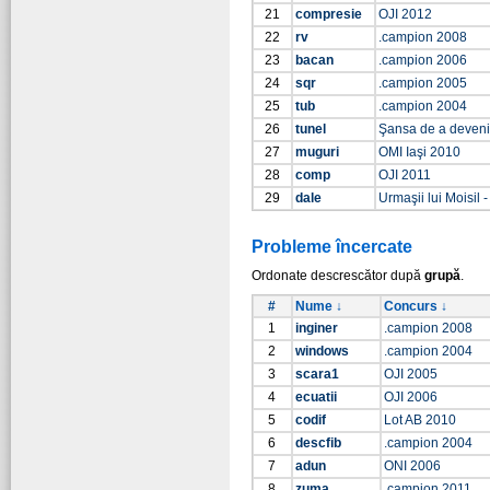
21
compresie
OJI 2012
22
rv
.campion 2008
23
bacan
.campion 2006
24
sqr
.campion 2005
25
tub
.campion 2004
26
tunel
Şansa de a deven
27
muguri
OMI Iaşi 2010
28
comp
OJI 2011
29
dale
Urmaşii lui Moisil -
Probleme încercate
Ordonate descrescător după
grupă
.
#
Nume ↓
Concurs ↓
1
inginer
.campion 2008
2
windows
.campion 2004
3
scara1
OJI 2005
4
ecuatii
OJI 2006
5
codif
Lot AB 2010
6
descfib
.campion 2004
7
adun
ONI 2006
8
zuma
.campion 2011