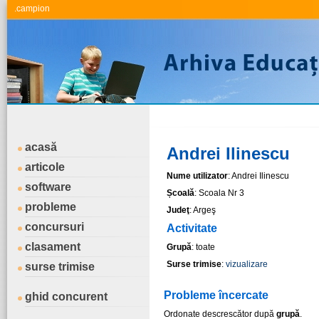
.campion
acasă
Andrei Ilinescu
articole
Nume utilizator
: Andrei Ilinescu
software
Școală
: Scoala Nr 3
probleme
Judeţ
: Argeş
concursuri
Activitate
clasament
Grupă
: toate
Surse trimise
:
vizualizare
surse trimise
Probleme încercate
ghid concurent
Ordonate descrescător după
grupă
.