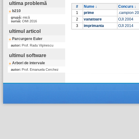
ultima problemă
#
Nume ↓
Concurs ↓
b210
1
prime
.campion 2
grupă:
mică
2
vanatoare
OJI 2004
sursă:
OMI 2016
3
imprimanta
OJI 2014
ultimul articol
Parcurgere Euler
autor:
Prof. Radu Vişinescu
ultimul software
Arbori de intervale
autor:
Prof. Emanuela Cerchez